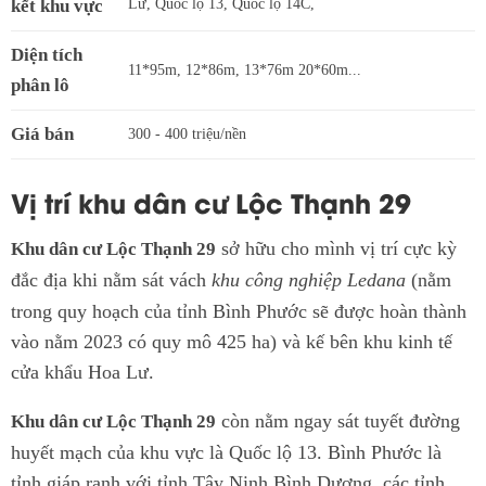
kết khu vực
Lư, Quốc lộ 13, Quốc lộ 14C,
Diện tích
11*95m, 12*86m, 13*76m 20*60m...
phân lô
Giá bán
300 - 400 triệu/nền
Vị trí khu dân cư Lộc Thạnh 29
sở hữu cho mình vị trí cực kỳ
Khu dân cư Lộc Thạnh 29
đắc địa khi nằm sát vách
khu công nghiệp Ledana
(nằm
trong quy hoạch của tỉnh Bình Phước sẽ được hoàn thành
vào nằm 2023 có quy mô 425 ha) và kế bên khu kinh tế
cửa khẩu Hoa Lư.
còn nằm ngay sát tuyết đường
Khu dân cư Lộc Thạnh 29
huyết mạch của khu vực là Quốc lộ 13. Bình Phước là
tỉnh giáp ranh với tỉnh Tây Ninh,Bình Dương, các tỉnh