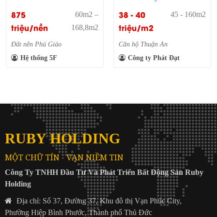
875
38 - 40
60m2 –
45 - 160m2
triệu/nền
triệu/m2
168,8m2
Đất nền Phú Giáo
Căn hộ Thuận An
Hệ thống 5F
Công ty Phát Đạt
RUBY HOLDING
MỘT CHỮ TÍN - VẠN NIỀM TIN
Công Ty TNHH Đầu Tư Và Phát Triển Bất Động Sản Ruby
Holding
Địa chỉ: Số 37, Đường 37, Khu đô thị Vạn Phúc City,
Phường Hiệp Bình Phước, Thành phố Thủ Đức