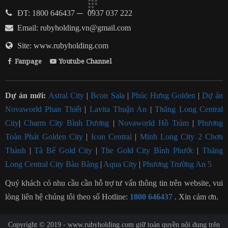
ĐT: 1800 646437
─
0937 037 222
Email:
rubyholding.vn@gmail.com
Site: www.rubyholding.com
Fanpage
Youtube Channel
Dự án mới:
Astral City
|
Bcon Sala
|
Phúc Hưng Golden
|
Dự án
Novaworld Phan Thiết
|
Lavita Thuận An
|
Thăng Long Central
City
|
Charm City Bình Dương
|
Novaworld Hồ Tràm
|
Phương
Toàn Phát Golden City
|
Icon Central
|
Minh Long City 2 Chơn
Thành
|
Tà Bế Gold City
|
The Gold City Bình Phước
|
Thăng
Long Central City Bàu Bàng
|
Aqua City
|
Phương Trường An 5
Quý khách có nhu cầu cần hỗ trợ tư vấn thông tin trên website, vui
lòng liên hệ chúng tôi theo số Hotline:
1800 646437
. Xin cảm ơn.
Copyright © 2019 -
www.rubyholding.com
giữ toàn quyền nội dung trên