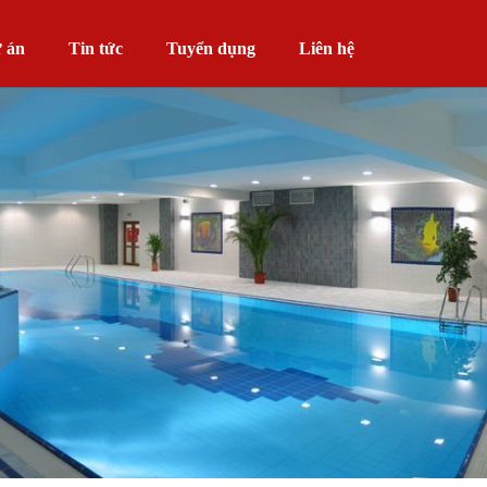
 án
Tin tức
Tuyển dụng
Liên hệ