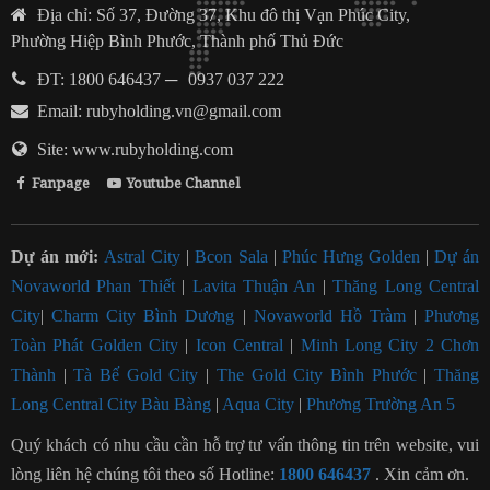
Địa chỉ: Số 37, Đường 37, Khu đô thị Vạn Phúc City,
Phường Hiệp Bình Phước, Thành phố Thủ Đức
ĐT: 1800 646437
─
0937 037 222
Email:
rubyholding.vn@gmail.com
Site: www.rubyholding.com
Fanpage
Youtube Channel
Dự án mới:
Astral City
|
Bcon Sala
|
Phúc Hưng Golden
|
Dự án
Novaworld Phan Thiết
|
Lavita Thuận An
|
Thăng Long Central
City
|
Charm City Bình Dương
|
Novaworld Hồ Tràm
|
Phương
Toàn Phát Golden City
|
Icon Central
|
Minh Long City 2 Chơn
Thành
|
Tà Bế Gold City
|
The Gold City Bình Phước
|
Thăng
Long Central City Bàu Bàng
|
Aqua City
|
Phương Trường An 5
Quý khách có nhu cầu cần hỗ trợ tư vấn thông tin trên website, vui
lòng liên hệ chúng tôi theo số Hotline:
1800 646437
. Xin cảm ơn.