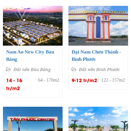
Nam An New City Bàu
Đại Nam Chơn Thành -
Bàng
Bình Phước
Đất nền Bàu Bàng
Đất nền Bình Phước
14 - 16
9-12 tr/m2
64 - 170m2
122 - 157m2
tr/m2