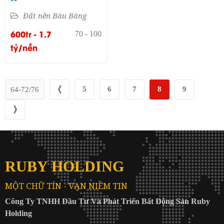
Đất nền Bàu Bàng
600tr - 1.7
70 - 100
tỷ/nền
❬
5
6
7
8
9
64-72/76
❭
RUBY HOLDING
MỘT CHỮ TÍN - VẠN NIỀM TIN
Công Ty TNHH Đầu Tư Và Phát Triển Bất Động Sản Ruby
Holding