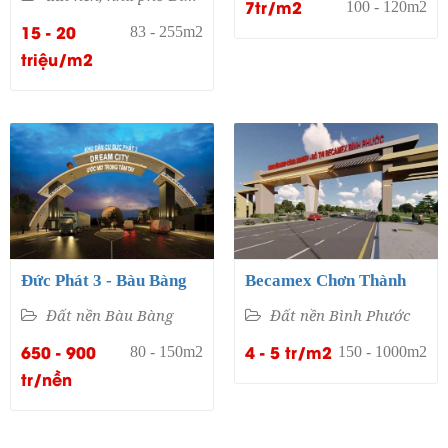
7tr/m2
100 - 120m2
15 - 20
83 - 255m2
triệu/m2
Đức Phát 3 - Bàu Bàng
Becamex Chơn Thành
Đất nền Bàu Bàng
Đất nền Bình Phước
650 - 900
4 - 5 tr/m2
80 - 150m2
150 - 1000m2
tr/nền