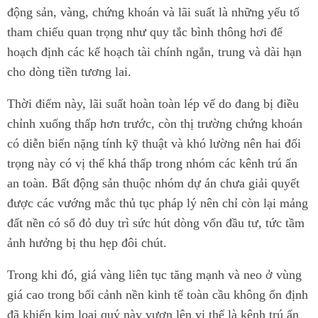
động sản, vàng, chứng khoán và lãi suất là những yếu tố
tham chiếu quan trọng như quy tắc bình thông hơi để
hoạch định các kế hoạch tài chính ngắn, trung và dài hạn
cho dòng tiền tương lai.
Thời điểm này, lãi suất hoàn toàn lép vế do đang bị điều
chỉnh xuống thấp hơn trước, còn thị trường chứng khoán
có diễn biến nặng tính kỹ thuật và khó lường nên hai đối
trọng này có vị thế khá thấp trong nhóm các kênh trú ẩn
an toàn. Bất động sản thuộc nhóm dự án chưa giải quyết
được các vướng mắc thủ tục pháp lý nên chỉ còn lại mảng
đất nền có sổ đỏ duy trì sức hút dòng vốn đầu tư, tức tầm
ảnh hưởng bị thu hẹp đôi chút.
Trong khi đó, giá vàng liên tục tăng mạnh và neo ở vùng
giá cao trong bối cảnh nền kinh tế toàn cầu không ổn định
đã khiến kim loại quý này vươn lên vị thế là kênh trú ẩn