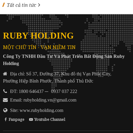
Tất cả tin tức
RUBY HOLDING
MỘT CHỮ TÍN - VẠN NIỀM TIN
Công Ty TNHH Đầu Tư Và Phát Triển Bất Động Sản Ruby
Holding
Địa chỉ: Số 37, Đường 37, Khu đô thị Vạn Phúc City,
Phường Hiệp Bình Phước, Thành phố Thủ Đức
ĐT: 1800 646437
─
0937 037 222
Email:
rubyholding.vn@gmail.com
Site: www.rubyholding.com
Fanpage
Youtube Channel