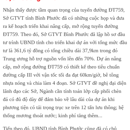
Nhận thấy được tầm quan trọng của tuyến đường ĐT759,
Sở GTVT tỉnh Bình Phước đã có những cuộc họp và đưa
ra kế hoạch triển khai nâng cấp, mở rộng tuyến đường
ĐT759. Theo đó, Sở GTVT Bình Phước đã lập hồ sơ đầu
tư trình UBND tỉnh cho triển khai dự án với tổng mức đầu
tư là 361,6 tỷ đồng có tổng chiều dài 37,9km trong đó
Trung ương hỗ trợ nguồn vốn lên đến 70%. Dự án nâng
cấp, mở rộng đường ĐT759 có thiết kế theo tiêu chuẩn
đường cấp III với vận tốc tối đa đạt 60km/giờ, bê tông
nhựa nóng và chia làm 4 đoạn. Sở GTVT đề nghị đại diện
lãnh đạo các Sở, Ngành cần tính toán lớp cấp phối chèn
đá có đủ độ dày để đảm bảo về lâu dài của dự án khi
phương tiện có tải trọng trục xe trên 12 tấn lưu thông; hệ
thống mương thoát nước; kinh phí tăng thêm...
Tiếp theo đó, UBND tỉnh Bình Phước cũng đã có chủ