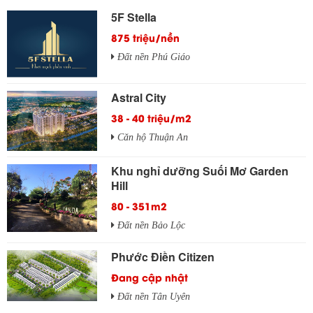
5F Stella
875 triệu/nền
Đất nền Phú Giáo
Astral City
38 - 40 triệu/m2
Căn hộ Thuận An
Khu nghỉ dưỡng Suối Mơ Garden
Hill
80 - 351m2
Đất nền Bảo Lộc
Phước Điền Citizen
Đang cập nhật
Đất nền Tân Uyên