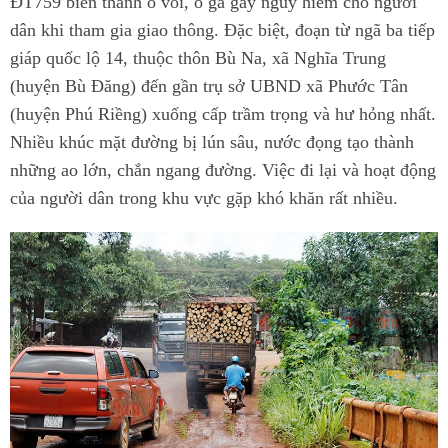
ĐT759 biến thành ổ voi, ổ gà gây nguy hiểm cho người
dân khi tham gia giao thông. Đặc biệt, đoạn từ ngã ba tiếp
giáp quốc lộ 14, thuộc thôn Bù Na, xã Nghĩa Trung
(huyện Bù Đăng) đến gần trụ sở UBND xã Phước Tân
(huyện Phú Riềng) xuống cấp trầm trọng và hư hỏng nhất.
Nhiều khúc mặt đường bị lún sâu, nước đọng tạo thành
những ao lớn, chắn ngang đường. Việc đi lại và hoạt động
của người dân trong khu vực gặp khó khăn rất nhiều.