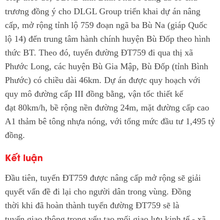
trương đồng ý cho DLGL Group triển khai dự án nâng
cấp, mở rộng tỉnh lộ 759 đoạn ngã ba Bù Na (giáp Quốc
lộ 14) đến trung tâm hành chính huyện Bù Đốp theo hình
thức BT. Theo đó, tuyến đường ĐT759 đi qua thị xã
Phước Long, các huyện Bù Gia Mập, Bù Đốp (tỉnh Bình
Phước) có chiều dài 46km. Dự án được quy hoạch với
quy mô đường cấp III đồng bằng, vận tốc thiết kế
đạt 80km/h, bề rộng nền đường 24m, mặt đường cấp cao
A1 thảm bê tông nhựa nóng, với tổng mức đầu tư 1,495 tỷ
đồng.
Kết luận
Đầu tiên, tuyến ĐT759 được nâng cấp mở rộng sẽ giải
quyết vấn đề đi lại cho người dân trong vùng. Đồng
thời khi đã hoàn thành tuyến đường ĐT759 sẽ là
tuyến giao thông trọng yếu tạo mối giao lưu kinh tế - xã