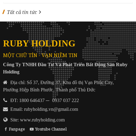
Tất cả tin tức
RUBY HOLDING
MỘT CHỮ TÍN - VẠN NIỀM TIN
Công Ty TNHH Đầu Tư Và Phát Triển Bất Động Sản Ruby
Holding
Địa chỉ: Số 37, Đường 37, Khu đô thị Vạn Phúc City,
Phường Hiệp Bình Phước, Thành phố Thủ Đức
ĐT: 1800 646437
─
0937 037 222
Email:
rubyholding.vn@gmail.com
Site: www.rubyholding.com
Fanpage
Youtube Channel