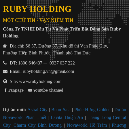
RUBY HOLDING
MỘT CHỮ TÍN - VẠN NIỀM TIN
Công Ty TNHH Đầu Tư Và Phát Triển Bất Động Sản Ruby
Holding
Địa chỉ: Số 37, Đường 37, Khu đô thị Vạn Phúc City,
Phường Hiệp Bình Phước, Thành phố Thủ Đức
ĐT: 1800 646437
─
0937 037 222
Email:
rubyholding.vn@gmail.com
Site: www.rubyholding.com
Fanpage
Youtube Channel
Dự án mới:
Astral City
|
Bcon Sala
|
Phúc Hưng Golden
|
Dự án
Novaworld Phan Thiết
|
Lavita Thuận An
|
Thăng Long Central
City
|
Charm City Bình Dương
|
Novaworld Hồ Tràm
|
Phương