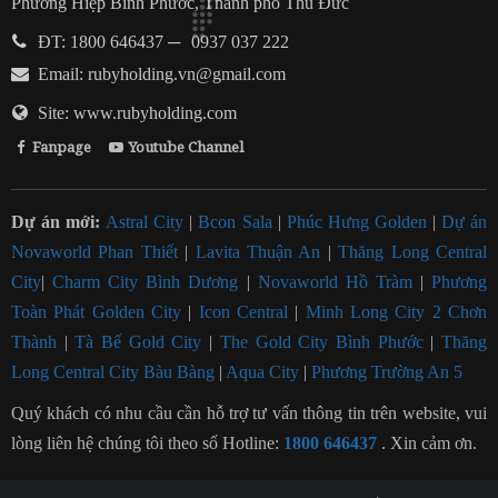
Phường Hiệp Bình Phước, Thành phố Thủ Đức
ĐT: 1800 646437
─
0937 037 222
Email:
rubyholding.vn@gmail.com
Site: www.rubyholding.com
Fanpage
Youtube Channel
Dự án mới:
Astral City
|
Bcon Sala
|
Phúc Hưng Golden
|
Dự án
Novaworld Phan Thiết
|
Lavita Thuận An
|
Thăng Long Central
City
|
Charm City Bình Dương
|
Novaworld Hồ Tràm
|
Phương
Toàn Phát Golden City
|
Icon Central
|
Minh Long City 2 Chơn
Thành
|
Tà Bế Gold City
|
The Gold City Bình Phước
|
Thăng
Long Central City Bàu Bàng
|
Aqua City
|
Phương Trường An 5
Quý khách có nhu cầu cần hỗ trợ tư vấn thông tin trên website, vui
lòng liên hệ chúng tôi theo số Hotline:
1800 646437
. Xin cảm ơn.