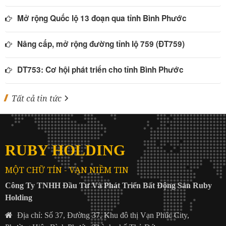
Mở rộng Quốc lộ 13 đoạn qua tỉnh Bình Phước
Nâng cấp, mở rộng đường tỉnh lộ 759 (ĐT759)
DT753: Cơ hội phát triển cho tỉnh Bình Phước
Tất cả tin tức
RUBY HOLDING
MỘT CHỮ TÍN - VẠN NIỀM TIN
Công Ty TNHH Đầu Tư Và Phát Triển Bất Động Sản Ruby
Holding
Địa chỉ: Số 37, Đường 37, Khu đô thị Vạn Phúc City,