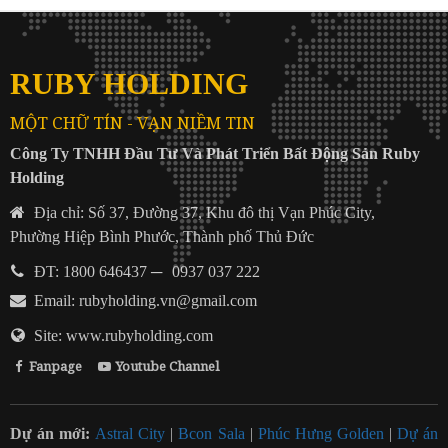
RUBY HOLDING
MỘT CHỮ TÍN - VẠN NIỀM TIN
Công Ty TNHH Đầu Tư Và Phát Triển Bất Động Sản Ruby
Holding
Địa chỉ: Số 37, Đường 37, Khu đô thị Vạn Phúc City,
Phường Hiệp Bình Phước, Thành phố Thủ Đức
ĐT: 1800 646437
─
0937 037 222
Email:
rubyholding.vn@gmail.com
Site: www.rubyholding.com
Fanpage
Youtube Channel
Dự án mới:
Astral City
|
Bcon Sala
|
Phúc Hưng Golden
|
Dự án